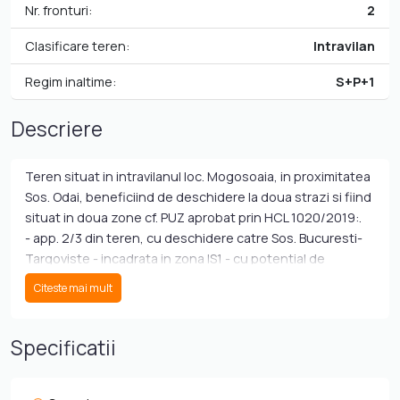
Nr. fronturi:
2
Clasificare teren:
Intravilan
Regim inaltime:
S+P+1
Descriere
Teren situat in intravilanul loc. Mogosoaia, in proximitatea
Sos. Odai, beneficiind de deschidere la doua strazi si fiind
situat in doua zone cf. PUZ aprobat prin HCL 1020/2019:.
- app. 2/3 din teren, cu deschidere catre Sos. Bucuresti-
Targoviste - incadrata in zona IS1 - cu potential de
dezvoltare mixt, inc. rezidential - cu indicatori CUT = 1,
Citeste mai mult
POT = 40%, h. max=P+1;
- app. 1/3 din teren, cu deschidere catre Str. Buiacului, -
incadrat in zona ID1 - cu potential pentru dezvoltare
Specificatii
comerciala, cu indicatori CUT=1,5, POT=60%, h.max=15
m;