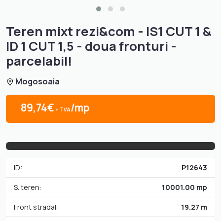
Teren mixt rezi&com - IS1 CUT 1 &
ID 1 CUT 1,5 - doua fronturi -
parcelabil!
Mogosoaia
89,74€
/mp
+ TVA
ID:
P12643
S. teren:
10001.00 mp
Front stradal:
19.27 m