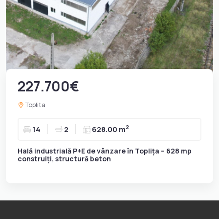
227.700€
Toplita
2
14
2
628.00 m
Hală industrială P+E de vânzare în Toplița – 628 mp
construiți, structură beton