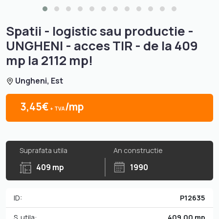
Spatii - logistic sau productie -
UNGHENI - acces TIR - de la 409
mp la 2112 mp!
Ungheni, Est
3,45€
/mp
+ TVA
Suprafata utila
An constructie
409 mp
1990
ID:
P12635
S. utila:
409.00 mp