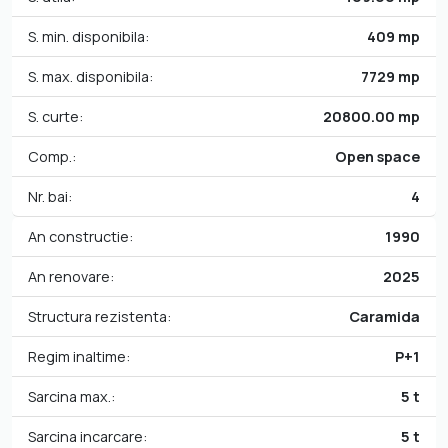
S. min. disponibila:
409 mp
S. max. disponibila:
7729 mp
S. curte:
20800.00 mp
Comp.:
Open space
Nr. bai:
4
An constructie:
1990
An renovare:
2025
Structura rezistenta:
Caramida
Regim inaltime:
P+1
Sarcina max.:
5 t
Sarcina incarcare:
5 t