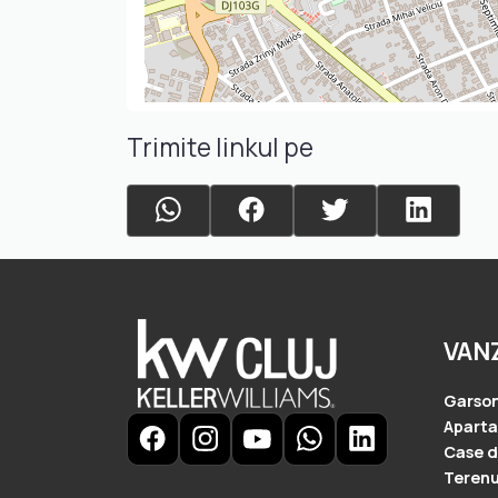
Trimite linkul pe
VAN
Garson
Apart
Case d
Terenu