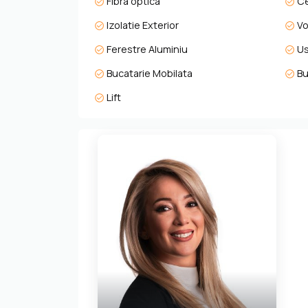
Fibra optica
Ce
Este mai mult decât o locuință – este un spațiu c
drag la o vizionare.
Izolatie Exterior
Vo
Ferestre Aluminiu
Us
Bucatarie Mobilata
Bu
Lift