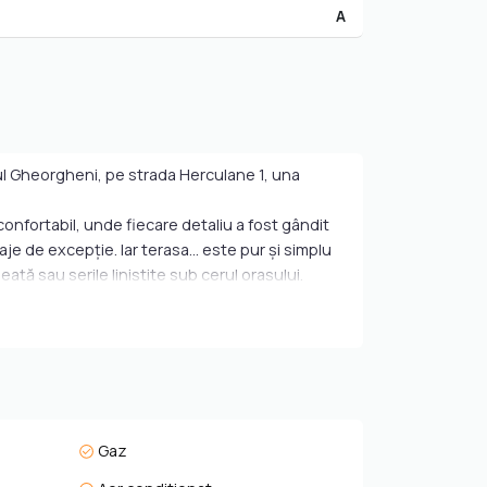
A
erul Gheorgheni, pe strada Herculane 1, una
 confortabil, unde fiecare detaliu a fost gândit
e de excepție. Iar terasa... este pur și simplu
ață sau serile liniștite sub cerul orașului.
 terasa luminoasă, bucătăria open-space este
calitate. În plus, ai la dispoziție un loc de
jloace de transport – apartamentul oferă echilibrul
Gaz