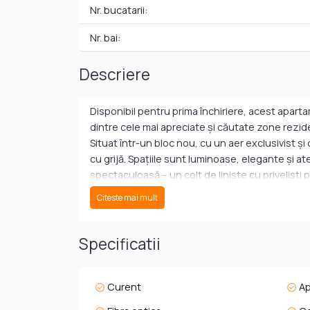
Nr. bucatarii:
Nr. bai:
Descriere
Disponibil pentru prima închiriere, acest aparta
dintre cele mai apreciate și căutate zone rezid
Situat într-un bloc nou, cu un aer exclusivist și
cu grijă. Spațiile sunt luminoase, elegante și a
spectaculoasă – un colț de liniște cu priveliști 
Citeste mai mult
Apartamentul este complet mobilat și utilat, p
dotată complet, dormitorul matrimonial oferă inti
parcare subterană, sigur și ușor accesibil.
Specificatii
Poziționat într-o zonă verde, liniștită și totuși 
perfect între retragerea în intimitate și accesul 
Curent
A