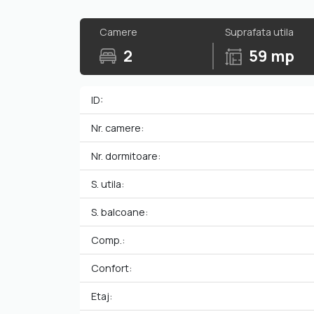
Camere
Suprafata utila
2
59 mp
ID:
Nr. camere:
Nr. dormitoare:
S. utila:
S. balcoane:
Comp.:
Confort:
Etaj: