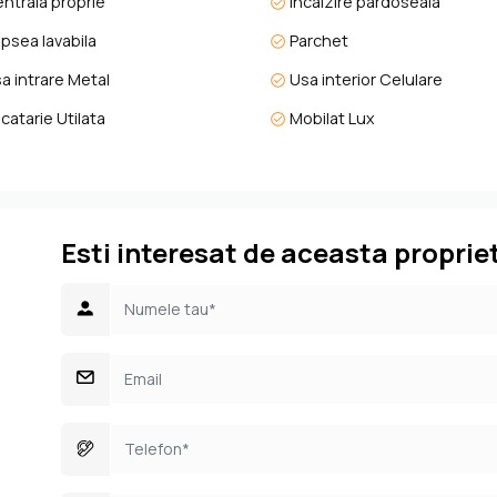
ntrala proprie
Incalzire pardoseala
are inspiră și în care te vei simți cu adevărat acasă, din prima clipă
psea lavabila
Parchet
a intrare Metal
Usa interior Celulare
catarie Utilata
Mobilat Lux
Esti interesat de aceasta proprie