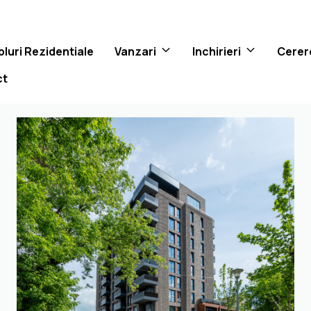
luri Rezidentiale
Vanzari
Inchirieri
Cerer
ct