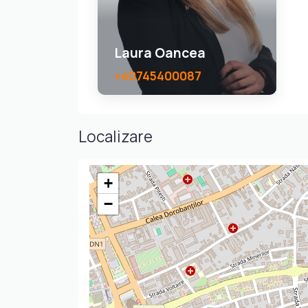
Laura Oancea
+40745400087
Localizare
+
−