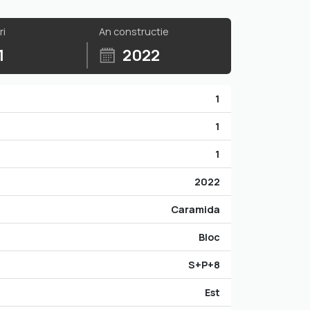
ri
An constructie
1
2022
1
1
1
2022
Caramida
Bloc
S+P+8
Est