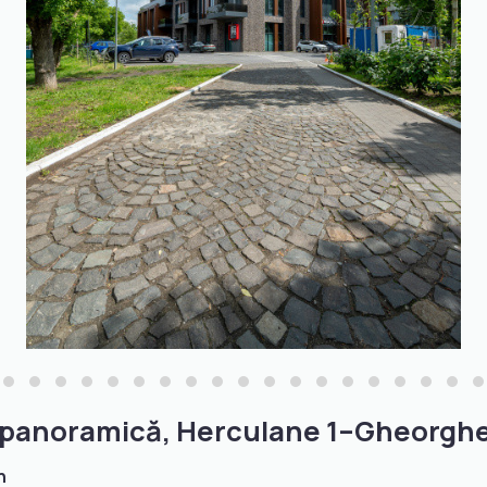
ă panoramică, Herculane 1–Gheorgh
n