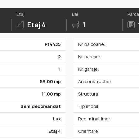
Etaj
Bai
Parca
Etaj 4
1
P14435
Nr. balcoane:
2
Nr. parcari:
1
Nr. garaje:
59.00 mp
An constructie:
11.00 mp
Structura:
Semidecomandat
Tip imobil:
Lux
Regim inaltime:
Etaj 4
Orientare: