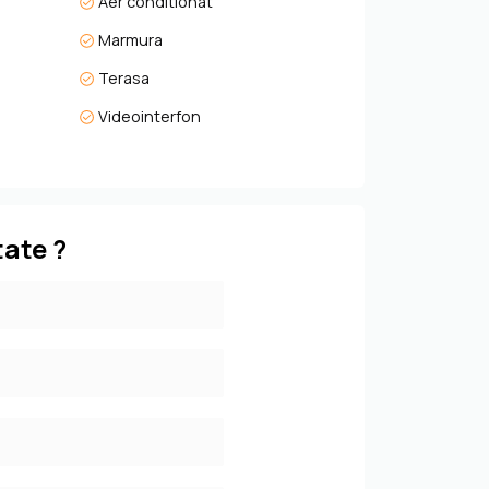
Aer conditionat
. Dacă simți că e ceea ce cauți, te invităm cu
Marmura
Terasa
Videointerfon
tate ?