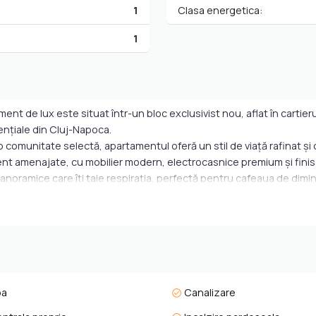
1
Clasa energetica:
1
ment de lux este situat într-un bloc exclusivist nou, aflat în carti
ențiale din Cluj-Napoca.
 o comunitate selectă, apartamentul oferă un stil de viață rafinat și
tent amenajate, cu mobilier modern, electrocasnice premium și finisaj
panoramice care îți taie respirația, perfectă pentru cafeaua de dimine
regătit pentru mutare imediată. Livingul spațios se deschide către
mitate și confort, iar baia este finisată cu materiale de cea mai bună 
aproape de tot ce contează – Iulius Mall, parcuri, clinici, școli și mi
rapid la viața urbană.
pa
Canalizare